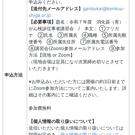
申込みください。
【送付先メールアドレス】
ganbukai@kenkou-
shiga.or.jp
【必要事項】
題名：令和７年度 消化器（胃）
がん検診従事者講習会 / 本文： ①フリガ
ナ ②氏名 ③所属名 ④職種 ⑤所属先郵
便番号 ⑥所属先住所 ⑦所属先電話番号
⑧講習会(Zoom)参加メールアドレス ⑨参加
方法【現地 or Zoom】
（現地会場は定員になり次第締め切りとさせて
いただきます）
申込方法
※お申込みいただいた方には開催の約3日前まで
にZoom参加方法についてご案内いたします。詳
細はその案内にてご確認ください。
参加費無料
【個人情報の取り扱いについて】
送信いただいた個人情報の取り扱いについては
財団が定める
「個人情報の取り扱いについて」