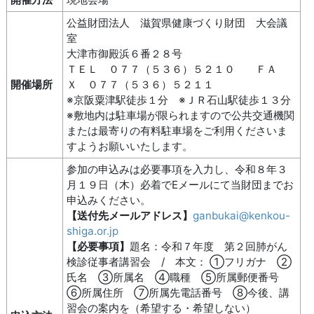
公益財団法人 滋賀県健康づくり財団 大会議
室
大津市御殿浜６番２８号
ＴＥＬ ０７７（５３６）５２１０ ＦＡ
開催場所
Ｘ ０７７（５３６）５２１１
※京阪粟津駅徒歩１分 ※ＪＲ石山駅徒歩１３分
※敷地内は駐車場が限られますので公共交通機関
または最寄りの有料駐車場をご利用くださいま
すようお願いいたします。
参加の申込みは必要事項を入力し、令和８年３
月１９日（木）必着でEメールにて当財団までお
申込みください。
【送付先メールアドレス】
ganbukai@kenkou-
shiga.or.jp
【必要事項】
題名：令和７年度 第２回肺がん
検診従事者講習会 / 本文： ①フリガナ ②
氏名 ③所属名 ④職種 ⑤所属郵便番号
⑥所属住所 ⑦所属先電話番号 ⑧今後、講
習会の案内を（希望する・希望しない）