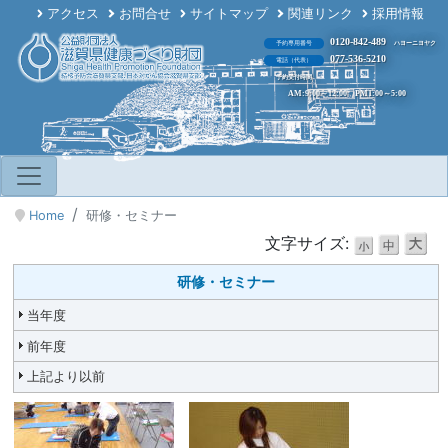
アクセス
お問合せ
サイトマップ
関連リンク
採用情報
0120-842-489
予約専用番号
ハヨーニヨヤク
077-536-5210
電話（代表）
予約受付時間
AM:9:00～12:00 PM1:00～5:00
Home
研修・セミナー
文字サイズ:
研修・セミナー
当年度
前年度
上記より以前