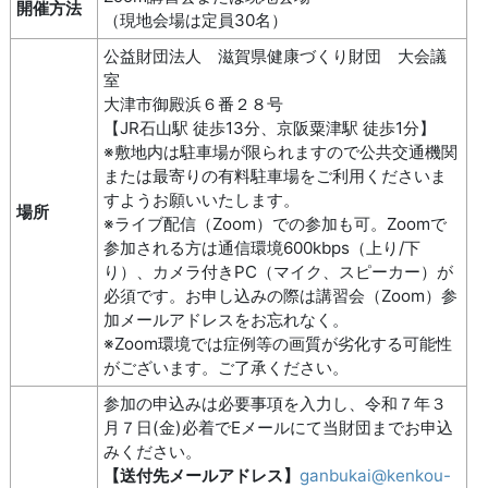
開催方法
（現地会場は定員30名）
公益財団法人 滋賀県健康づくり財団 大会議
室
大津市御殿浜６番２８号
【JR石山駅 徒歩13分、京阪粟津駅 徒歩1分】
※敷地内は駐車場が限られますので公共交通機関
または最寄りの有料駐車場をご利用くださいま
すようお願いいたします。
場所
※ライブ配信（Zoom）での参加も可。Zoomで
参加される方は通信環境600kbps（上り/下
り）、カメラ付きPC（マイク、スピーカー）が
必須です。お申し込みの際は講習会（Zoom）参
加メールアドレスをお忘れなく。
※Zoom環境では症例等の画質が劣化する可能性
がございます。ご了承ください。
参加の申込みは必要事項を入力し、令和７年３
月７日(金)必着でEメールにて当財団までお申込
みください。
【送付先メールアドレス】
ganbukai@kenkou-