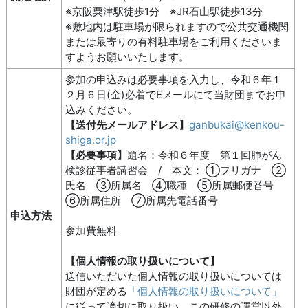
※京阪粟津駅徒歩1分 ※JR石山駅徒歩13分
※敷地内は駐車場が限られますので公共交通機関
または最寄りの有料駐車場をご利用くださいま
すようお願いいたします。
参加の申込みは必要事項を入力し、令和６年１
２月６日(金)必着でEメールにて当財団までお申
込みください。
【送付先メールアドレス】
ganbukai@kenkou-
shiga.or.jp
【必要事項】
題名：令和６年度 第１回肺がん
検診従事者講習会 / 本文： ①フリガナ ②
氏名 ③所属名 ④職種 ⑤所属郵便番号
⑥所属住所 ⑦所属先電話番号
申込方法
参加費無料
【個人情報の取り扱いについて】
送信いただいた個人情報の取り扱いについては
財団が定める
「個人情報の取り扱いについて」
に従って適切に取り扱い、この研修の運営以外