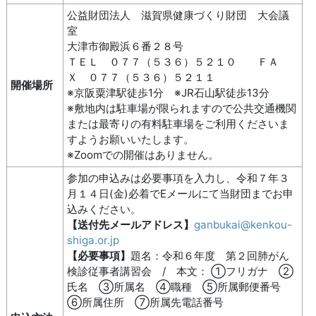
公益財団法人 滋賀県健康づくり財団 大会議
室
大津市御殿浜６番２８号
ＴＥＬ ０７７（５３６）５２１０ ＦＡ
Ｘ ０７７（５３６）５２１１
開催場所
※京阪粟津駅徒歩1分 ※JR石山駅徒歩13分
※敷地内は駐車場が限られますので公共交通機関
または最寄りの有料駐車場をご利用くださいま
すようお願いいたします。
※Zoomでの開催はありません。
参加の申込みは必要事項を入力し、令和７年３
月１４日(金)必着でEメールにて当財団までお申
込みください。
【送付先メールアドレス】
ganbukai@kenkou-
shiga.or.jp
【必要事項】
題名：令和６年度 第２回肺がん
検診従事者講習会 / 本文： ①フリガナ ②
氏名 ③所属名 ④職種 ⑤所属郵便番号
⑥所属住所 ⑦所属先電話番号