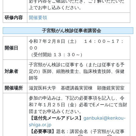
必ず内容をご確認いただき、ご了解いただいた
上でお申し込みください。
研修内容
開催要領
子宮頸がん検診従事者講習会
令和７年２月８日（土） １４：００～１７：
開催日
００
（受付開始 １３：３０～）
子宮頸がん検診に従事する（または従事する予
対象者
定の）医師、細胞検査士、臨床検査技師、保健
師等
開催場所
滋賀医科大学 基礎講義実習棟 顕微鏡実習室
参加の申込みは、下記の必要事項を記入し、令
和７年１月２５日（金）必着でEメールにて当財
団までお申込みください。
【送付先メールアドレス】
ganbukai@kenkou-
shiga.or.jp
【必要事項】
題名：講習会名（子宮頸がん従事