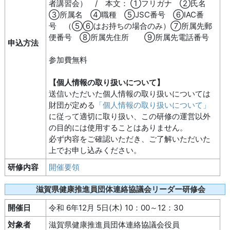
者講習会） / 本文： ①フリガナ ②氏名
③所属名 ④職種 ⑤JSC番号 ⑥IAC番
号 （⑤⑥はお持ちの場合のみ）⑦所属先郵
便番号 ⑧所属先住所 ⑨所属先電話番号
申込方法
参加費無料
【個人情報の取り扱いについて】
送信いただいた個人情報の取り扱いについては
財団が定める
「個人情報の取り扱いについて」
に従って適切に取り扱い、この研修の運営以外
の目的には使用することはありません。
必ず内容をご確認いただき、ご了解いただいた
上でお申し込みください。
研修内容
開催要領
滋賀県健康推進員団体連絡協議会リーダー研修会
開催日
令和 6年12月 5日(木) 10：00～12：30
対象者
滋賀県健康推進員団体連絡協議会役員