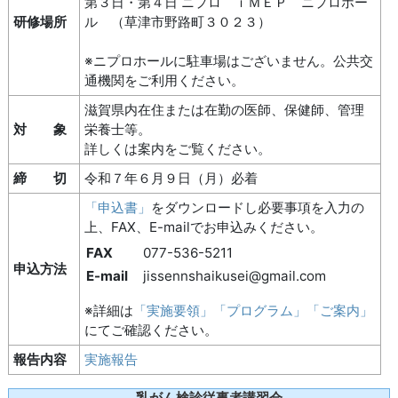
第３日・第４日 ニプロ ｉＭＥＰ ニプロホー
研修場所
ル （草津市野路町３０２３）
※ニプロホールに駐車場はございません。公共交
通機関をご利用ください。
滋賀県内在住または在勤の医師、保健師、管理
対 象
栄養士等。
詳しくは案内をご覧ください。
締 切
令和７年６月９日（月）必着
「申込書」
をダウンロードし必要事項を入力の
上、FAX、E-mailでお申込みください。
FAX
077-536-5211
申込方法
E-mail
jissennshaikusei@gmail.com
※詳細は
「実施要領」「プログラム」「ご案内」
にてご確認ください。
報告内容
実施報告
乳がん検診従事者講習会