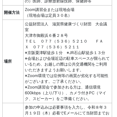
の）医師、診療放射線技師、保健師等
Zoom講習会または現地会場
開催方法
（現地会場は定員３０名）
公益財団法人 滋賀県健康づくり財団 大会議
室
大津市御殿浜６番２８号
ＴＥＬ ０７７（５３６）５２１０ ＦＡ
Ｘ ０７７（５３６）５２１１
※京阪粟津駅徒歩１分 ※JR石山駅徒歩１３分
※会場および会場近辺の駐車スペースが限られて
場所
いるため、お越しの際は公共交通機関をご利用
いただきますようお願いします。
※Zoom環境では症例等の画質が劣化する可能性
がございます。ご了承ください。
※Zoom講習会で参加される方は、通信環境
600kbps（上り/下り）、カメラ付きPC（マイ
ク、スピーカー）をご準備ください。
参加の申込みは必要事項を入力し、令和８年３
月１９日（木）必着でEメールにて当財団までお