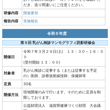
だき、送り間違いにご注意ください。
研修内容
開催要領
報告内容
実施報告
令和６年度
第９回 乳がん検診マンモグラフィ読影研修会
令和７年３月２９日(土) １３：３０～１６：０
開催日
０
(受付開始 １３：００)
乳がん検診に従事する（または従事する予定
対象者
の）医師、診療放射線技師、保健師等
定員
30名
現地開催のみで行います。そのために定員を制
開催方法
限しております。
公益財団法人 滋賀県健康づくり財団 大会議