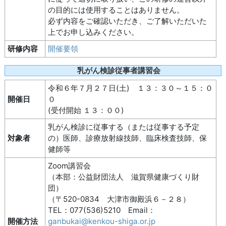
の目的には使用することはありません。
必ず内容をご確認いただき、ご了解いただいた
上でお申し込みください。
研修内容
開催要領
乳がん検診従事者講習会
令和６年７月２７日(土) １３：３０～１５：０
開催日
０
(受付開始 １３：００)
乳がん検診に従事する（または従事する予定
対象者
の）医師、診療放射線技師、臨床検査技師、保
健師等
Zoom講習会
（本部：公益財団法人 滋賀県健康づくり財
団）
（〒520-0834 大津市御殿浜６－２８）
TEL：077(536)5210 Email：
開催方法
ganbukai@kenkou-shiga.or.jp