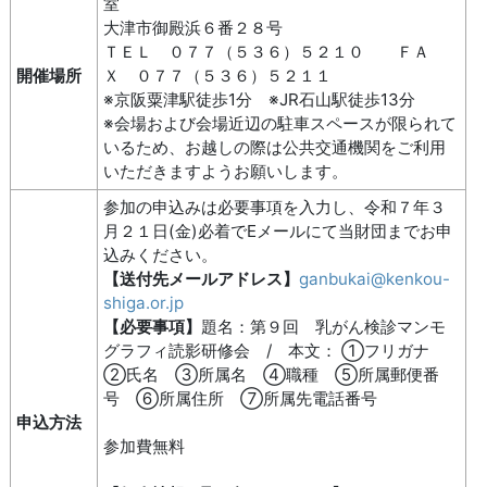
室
大津市御殿浜６番２８号
ＴＥＬ ０７７（５３６）５２１０ ＦＡ
開催場所
Ｘ ０７７（５３６）５２１１
※京阪粟津駅徒歩1分 ※JR石山駅徒歩13分
※会場および会場近辺の駐車スペースが限られて
いるため、お越しの際は公共交通機関をご利用
いただきますようお願いします。
参加の申込みは必要事項を入力し、令和７年３
月２１日(金)必着でEメールにて当財団までお申
込みください。
【送付先メールアドレス】
ganbukai@kenkou-
shiga.or.jp
【必要事項】
題名：第９回 乳がん検診マンモ
グラフィ読影研修会 / 本文： ①フリガナ
②氏名 ③所属名 ④職種 ⑤所属郵便番
号 ⑥所属住所 ⑦所属先電話番号
申込方法
参加費無料