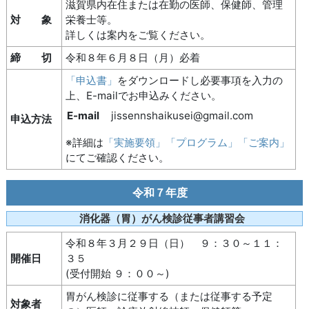
滋賀県内在住または在勤の医師、保健師、管理
対 象
栄養士等。
詳しくは案内をご覧ください。
締 切
令和８年６月８日（月）必着
「申込書」
をダウンロードし必要事項を入力の
上、E-mailでお申込みください。
E-mail
jissennshaikusei@gmail.com
申込方法
※詳細は
「実施要領」「プログラム」「ご案内」
にてご確認ください。
令和７年度
消化器（胃）がん検診従事者講習会
令和８年３月２９日（日） ９：３０～１１：
開催日
３５
(受付開始 ９：００～)
胃がん検診に従事する（または従事する予定
対象者