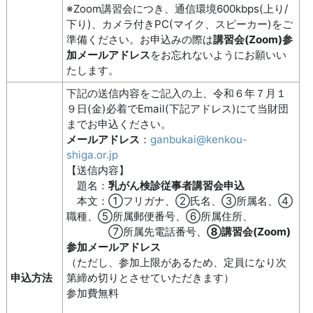
※Zoom講習会につき、通信環境600kbps(上り/
下り)、カメラ付きPC(マイク、スピーカー)をご
準備ください。お申込みの際は
講習会(Zoom)参
加メールアドレス
をお忘れないようにお願いい
たします。
下記の送信内容をご記入の上、令和６年７月１
９日(金)必着でEmail(下記アドレス)にて当財団
までお申込ください。
メールアドレス
：
ganbukai@kenkou-
shiga.or.jp
【送信内容】
題名：
乳がん検診従事者講習会申込
本文：①フリガナ、②氏名、③所属名、④
職種、⑤所属郵便番号、⑥所属住所、
⑦所属先電話番号、
⑧講習会(Zoom)
参加メールアドレス
（ただし、参加上限があるため、定員になり次
申込方法
第締め切りとさせていただきます）
参加費無料