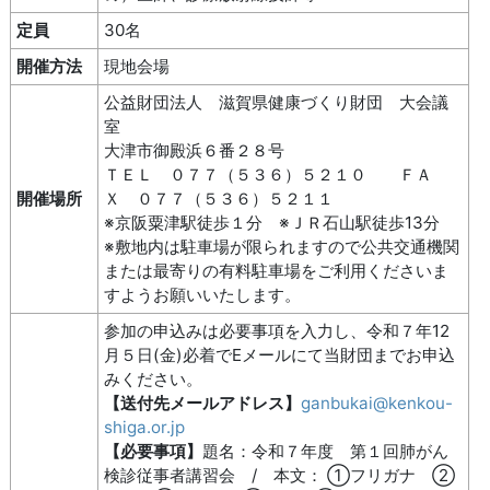
定員
30名
開催方法
現地会場
公益財団法人 滋賀県健康づくり財団 大会議
室
大津市御殿浜６番２８号
ＴＥＬ ０７７（５３６）５２１０ ＦＡ
開催場所
Ｘ ０７７（５３６）５２１１
※京阪粟津駅徒歩１分 ※ＪＲ石山駅徒歩13分
※敷地内は駐車場が限られますので公共交通機関
または最寄りの有料駐車場をご利用くださいま
すようお願いいたします。
参加の申込みは必要事項を入力し、令和７年12
月５日(金)必着でEメールにて当財団までお申込
みください。
【送付先メールアドレス】
ganbukai@kenkou-
shiga.or.jp
【必要事項】
題名：令和７年度 第１回肺がん
検診従事者講習会 / 本文： ①フリガナ ②