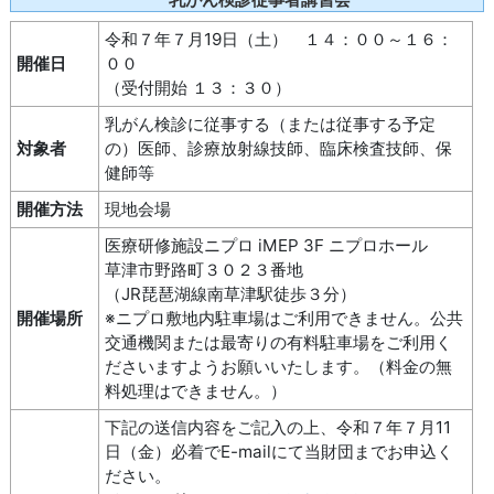
令和７年７月19日（土） １４：００～１６：
開催日
００
（受付開始 １３：３０）
乳がん検診に従事する（または従事する予定
対象者
の）医師、診療放射線技師、臨床検査技師、保
健師等
開催方法
現地会場
医療研修施設ニプロ iMEP 3F ニプロホール
草津市野路町３０２３番地
（JR琵琶湖線南草津駅徒歩３分）
開催場所
※ニプロ敷地内駐車場はご利用できません。公共
交通機関または最寄りの有料駐車場をご利用く
ださいますようお願いいたします。（料金の無
料処理はできません。）
下記の送信内容をご記入の上、令和７年７月11
日（金）必着でE-mailにて当財団までお申込く
ださい。