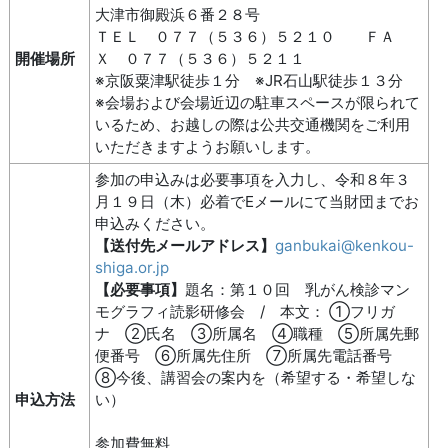
大津市御殿浜６番２８号
ＴＥＬ ０７７（５３６）５２１０ ＦＡ
開催場所
Ｘ ０７７（５３６）５２１１
※京阪粟津駅徒歩１分 ※JR石山駅徒歩１３分
※会場および会場近辺の駐車スペースが限られて
いるため、お越しの際は公共交通機関をご利用
いただきますようお願いします。
参加の申込みは必要事項を入力し、令和８年３
月１９日（木）必着でEメールにて当財団までお
申込みください。
【送付先メールアドレス】
ganbukai@kenkou-
shiga.or.jp
【必要事項】
題名：第１０回 乳がん検診マン
モグラフィ読影研修会 / 本文： ①フリガ
ナ ②氏名 ③所属名 ④職種 ⑤所属先郵
便番号 ⑥所属先住所 ⑦所属先電話番号
⑧今後、講習会の案内を（希望する・希望しな
申込方法
い）
参加費無料