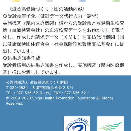
《滋賀県健康づくり財団の活動内容》
◇受診票電子化（健診データ代行入力・請求）
実施機関（県内医療機関）様からの受診票と登録衛生検査
所（血液検査会社）の血液検査データをお預かりして電子
化し、作成した請求データ（ＸＭＬ）を支払代行機関（国
民健康保険団体連合会・社会保険診療報酬支払基金）に提
出しています。
◇結果通知書作成
受診者様用の結果通知書を作成し、実施機関（県内医療機
関）様にお渡ししています。
公益財団法人 滋賀県健康づくり財団
〒520-0834 大津市御殿浜６番２８号
TEL：077-536-5210（代）FAX：077-536-5211
© 2009-2023 Shiga Health Promotion Foundation All Rights
Reserved.