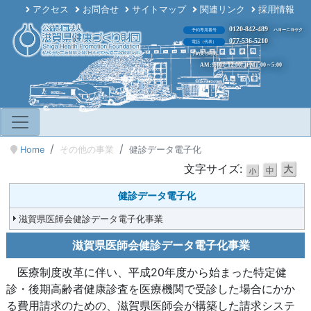
アクセス
お問合せ
サイトマップ
関連リンク
採用情報
0120-842-489
予約専用番号
ハヨーニヨヤク
077-536-5210
電話（代表）
予約受付時間
AM:9:00～12:00 PM1:00～5:00
Home
その他の事業
健診データ電子化
文字サイズ:
健診データ電子化
滋賀県医師会健診データ電子化事業
滋賀県医師会健診データ電子化事業
医療制度改革に伴い、平成20年度から始まった特定健
診・後期高齢者健康診査を医療機関で受診した場合にかか
る費用請求のための、滋賀県医師会が構築した請求システ