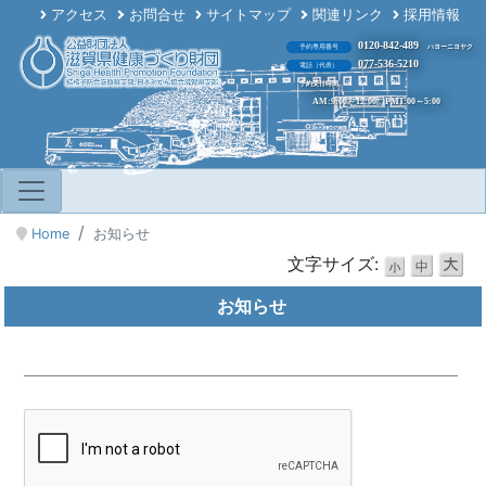
アクセス
お問合せ
サイトマップ
関連リンク
採用情報
0120-842-489
予約専用番号
ハヨーニヨヤク
077-536-5210
電話（代表）
予約受付時間
AM:9:00～12:00 PM1:00～5:00
Home
お知らせ
文字サイズ:
お知らせ